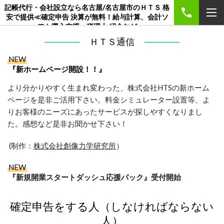
記帳代行・会社設立なら名古屋/名古屋市のＨＴＳ 格
安で提供≪確定申告 決算が無料！給与計算、会計ソ
フト導入支援、税理士 紹介など
ＨＴＳ通信
NEW
『新ホームページ開設！！』
より分かりやすく生まれ変わった、株式会社HTSの新ホーム
ページを是非ご活用下さい。料金シミュレーター設置等、よ
りお客様のニーズにあったサービスが探しやすくなりまし
た。感想など是非お聞かせ下さい！
(制作：
株式会社創像力学研究所
）
NEW
『新規開業スタートダッシュ応援パック』
受付開始
確定申告をする人（しなければならない
人）