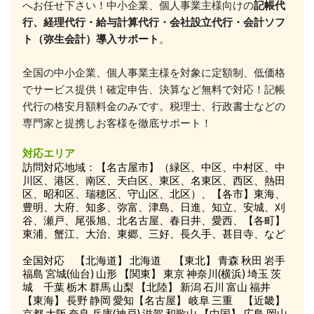
へお任せ下さい！中小企業、個人事業主様向けの
記帳代
行、経理代行・給与計算代行・会社設立代行・会計ソフ
ト（弥生会計）導入サポート
。
全国の中小企業、個人事業主様を対象に定額制、低価格
でサービス提供！確定申告、決算など無料で対応！記帳
代行の格安月額料金のみです。税理士、行政書士などの
専門家と提携しお客様を徹底サポート！
対応エリア
訪問対応地域：【名古屋市】（緑区、中区、中村区、中
川区、港区、南区、天白区、東区、名東区、西区、熱田
区、昭和区、瑞穂区、守山区、北区）、【各市】東海、
豊明、大府、知多、弥富、津島、日進、知立、安城、刈
谷、瀬戸、尾張旭、北名古屋、春日井、愛西、【各町】
東浦、蟹江、大治、東郷、三好、長久手、甚目寺、など
全国対応 【北海道】 北海道 【東北】 青森 秋田 岩手
福島 宮城(仙台) 山形 【関東】 東京 神奈川(横浜) 埼玉 茨
城 千葉 栃木 群馬 山梨 【北陸】 新潟 石川 富山 福井
【東海】 長野 静岡 愛知【名古屋】 岐阜 三重 【近畿】
京都 大阪 奈良 兵庫(神戸) 滋賀 和歌山 【中国】 広島 岡山