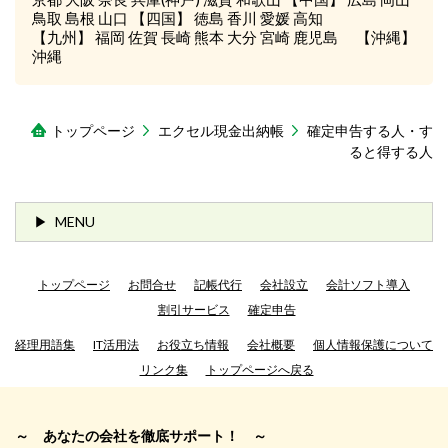
鳥取 島根 山口 【四国】 徳島 香川 愛媛 高知
【九州】 福岡 佐賀 長崎 熊本 大分 宮崎 鹿児島 【沖縄】
沖縄
トップページ
エクセル現金出納帳
確定申告する人・す
ると得する人
MENU
トップページ
お問合せ
記帳代行
会社設立
会計ソフト導入
割引サービス
確定申告
経理用語集
IT活用法
お役立ち情報
会社概要
個人情報保護について
リンク集
トップページへ戻る
～ あなたの会社を徹底サポート！ ～